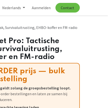
Nederlands
Aanmelden
Contact
k, Survivaluitrusting, EHBO-koffer en FM-radio
 Pro: Tactische
rvivaluitrusting,
er en FM-radio
RDER prijs — bulk
telling
s geldt zolang de groepsbestelling loopt.
-order bestellingen en laten ze samen bij
duceren.