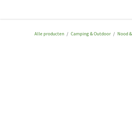
Overslaan naar inhoud
Startpagina
Shop
Afspraak
Con
Alle producten
Camping & Outdoor
Nood & 
Promotie
Promotie