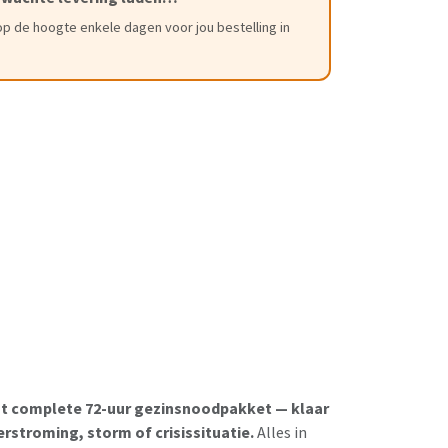
 SLUIT OVER
r
f: september 2026
(op voorraad, verzending
epsbestelling)
op de hoogte enkele dagen voor jou bestelling in