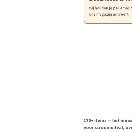
⏱ GROEPSBESTELLING
21 dagen 4 uu
📦 Verzending vana
start na sluiting gro
Wij houden je per email 
ons magazijn arriveert.