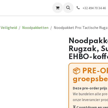
tact
Website EWP
Elektrische installatie
+32 494 70 34 46
Veiligheid
Noodpakketten
Noodpakket Pro: Tactische Rugza
Noodpakket
Rugzak, Su
EHBO-koff
📦 PRE-O
groepsbes
Deze pre-order prij
We bundelen alle pre
onze leverancier pro