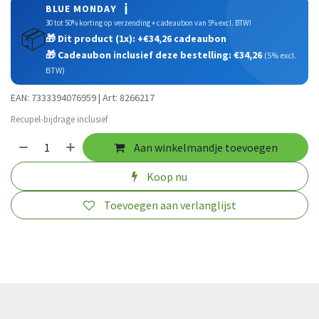
ℹ️
BLUE MONDAY
30 tot 50% korting op verzending + cadeaubon van 5% excl. BTW!
📦
🎁 Dit product (1x): +€34,26 cadeaubon
🎁 Cadeaubon inclusief deze bestelling: €34,26
(5% excl.
BTW)
EAN: 7333394076959 | Art: 8266217
Recupel-bijdrage inclusief
Aan winkelmandje toevoegen
Koop nu
Toevoegen aan verlanglijst