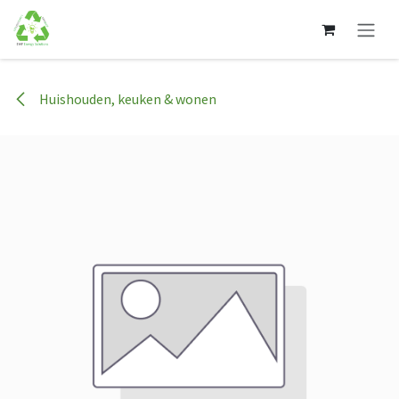
Overslaan naar inhoud
Huishouden, keuken & wonen