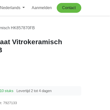
Nederlands
Aanmelden
Contact
misch HK857870FB
laat Vitrokeramisch
FB
0 stuks
Levertijd 2 tot 4 dagen
7927133