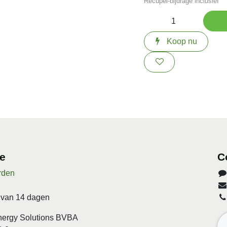
Koop nu
ice
C