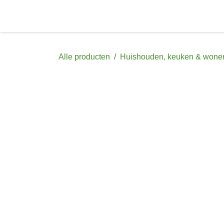
Overslaan naar inhoud
Startpagina
Shop
Afspraak
Con
Alle producten
Huishouden, keuken & wonen