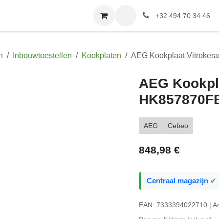
tact
Website EWP
Elektrische installatie
+32 494 70 34 46
Inbouwtoestellen
Kookplaten
AEG Kookplaat Vitrokera
AEG Kookp
HK857870
AEG
Cebeo
848,98
€
Centraal magazijn
✔ 1
EAN: 7333394022710 | Art: 
Recupel-bijdrage inclusief