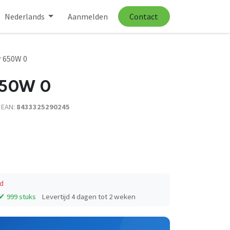
Nederlands
Aanmelden
Contact
r 650W 0
650W 0
 EAN:
8433325290245
d
✔ 999 stuks
Levertijd 4 dagen tot 2 weken
️