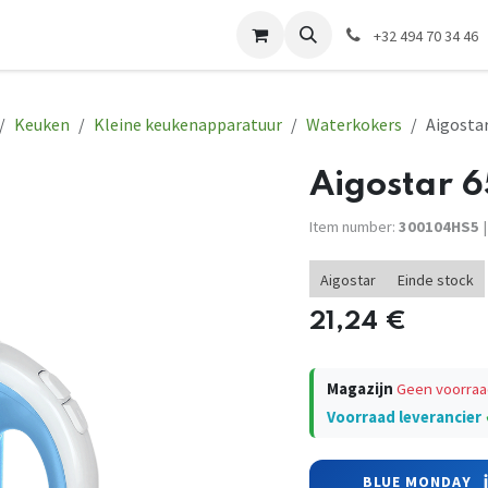
tact
Website EWP
Elektrische installatie
+32 494 70 34 46
Keuken
Kleine keukenapparatuur
Waterkokers
Aigosta
Aigostar 
Item number:
300104HS5
|
Aigostar
Einde stock
21,24
€
Magazijn
Geen voorraa
Voorraad leverancier
ℹ
BLUE MONDAY