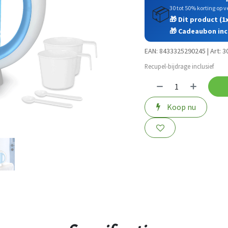
30 tot 50% korting op
📦
🎁 Dit product (1
🎁 Cadeaubon incl
EAN: 8433325290245 | Art: 
Recupel-bijdrage inclusief
Koop nu