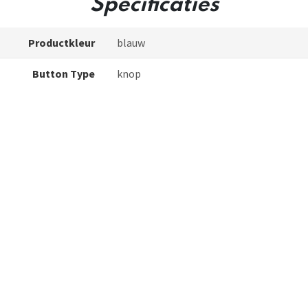
Specificaties
Productkleur
blauw
Button Type
knop
BPA-vrij;LED rode indicator;0.6l Max
ving verkooppunten
x2;Gaat automatisch uit wanneer het wa
kookt;Bescherming tegen droog koken
MEAS
L166*W108*H166mm
Snoerlengte
0.75m
Vermogen
650W
and stroomverbruik
≤0.5W
Spanning
220-240V ~