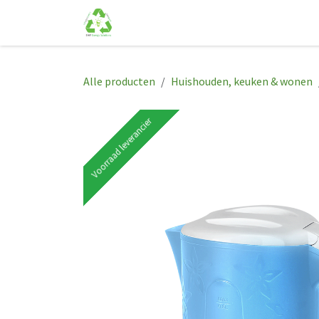
Overslaan naar inhoud
Startpagina
Shop
Afspraak
Con
Alle producten
Huishouden, keuken & wonen
Voorraad leverancier
Voorraad leverancier