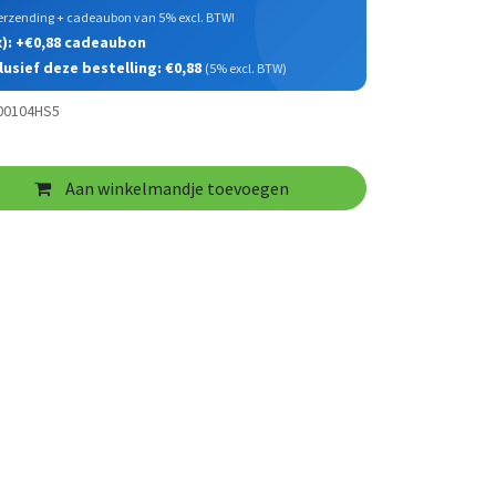
 verzending + cadeaubon van 5% excl. BTW!
x): +€0,88 cadeaubon
usief deze bestelling: €0,88
(5% excl. BTW)
300104HS5
Aan winkelmandje toevoegen