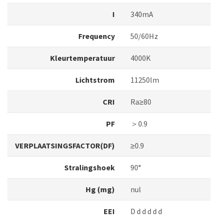
I
340mA
Frequency
50/60Hz
Kleurtemperatuur
4000K
Lichtstrom
11250lm
CRI
Ra≥80
PF
＞0.9
VERPLAATSINGSFACTOR(DF)
≥0.9
Stralingshoek
90°
Hg (mg)
nul
EEI
D d d d d d