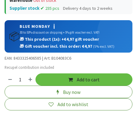
Warehouse
Out of stock
Supplier stock
✔ 235 pcs
Delivery 4 days to 2 weeks
ℹ️
BLUE MONDAY
📦
30 to 50% discount on shipping + 5% gift voucher excl. VAT!
🎁 This product (1x): +€4,97 gift voucher
🎁 Gift voucher incl. this order: €4,97
(5% excl. VAT)
EAN: 8433325406585 | Art: B104083C6
Recupel contribution included
Add to cart
Buy now
Add to wishlist