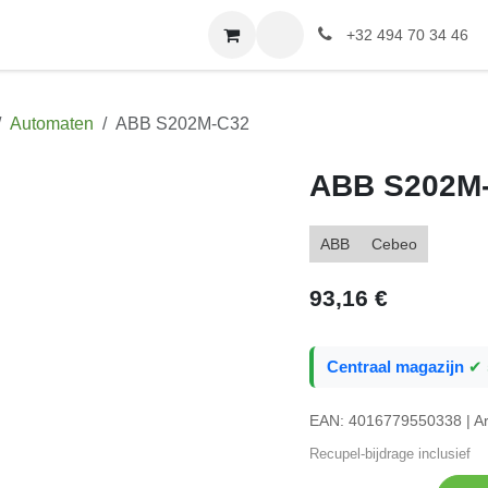
tact
Website EWP
Elektrische installatie
+32 494 70 34 46
Automaten
ABB S202M-C32
ABB S202
ABB
Cebeo
93,16
€
Centraal magazijn
✔ 5
EAN: 4016779550338 | Art: 
Recupel-bijdrage inclusief