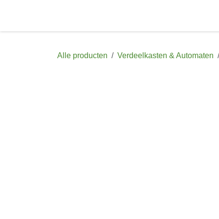
Overslaan naar inhoud
Startpagina
Shop
Afspraak
Con
Alle producten
Verdeelkasten & Automaten