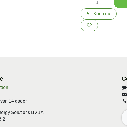
Koop nu
ice
C